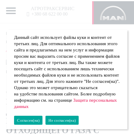
АГРОТРАКСЕРВИС
+380 68 622 00 00
Головна
Акции и специальные
Данный сайт использует файлы куки и контент от
предложения
Двигатели и компоненты системы
третьих лиц. Для оптимального использования этого
дымовых газов с выгодой до 63%
сайта и предлагаемых на нем услуг и информации
просим вас выразить согласие с применением файлов
куки и контента от третьих лиц. Вы также можете
посещать сайт с использованием лишь технически
необходимых файлов куки и не использовать контент
от третьих лиц. Для этого нажмите "Не согласен(на)".
Однако это может отрицательно сказаться
СПЕЦИАЛЬНОЕ
на удобстве пользования сайтом. Более подробную
ПРЕДЛОЖЕНИЕ НА
информацию см. на странице
Защита персональных
данных
ДВИГАТЕЛИ И
КОМПОНЕНТЫ СИСТЕМЫ
Согласен(на)
Не согласен(на)
ОТХОДЯЩЕГО ГАЗА С