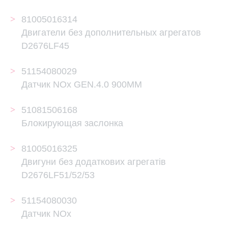
81005016314
Двигатели без дополнительных агрегатов
D2676LF45
51154080029
Датчик NOx GEN.4.0 900MM
51081506168
Блокирующая заслонка
81005016325
Двигуни без додаткових агрегатів
D2676LF51/52/53
51154080030
Датчик NOx