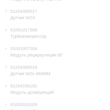
51154080017
Датчик NOX
51091017385
Турбокомпрессор
51001007304
Модуль рециркуляции ВГ
51154080018
Датчик NOx 460MM
81154036150
Модуль дозирующий
81005016309