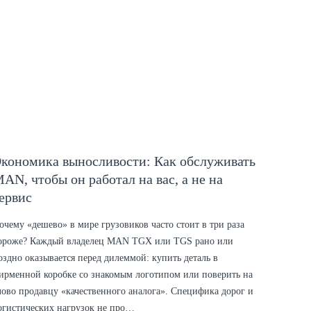
кономика выносливости: Как обслуживать
AN, чтобы он работал на вас, а не на
ервис
очему «дешево» в мире грузовиков часто стоит в три раза
ороже? Каждый владелец MAN TGX или TGS рано или
оздно оказывается перед дилеммой: купить деталь в
ирменной коробке со знакомым логотипом или поверить на
лово продавцу «качественного аналога». Специфика дорог и
огистических нагрузок не про…