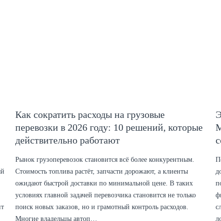
Как сократить расходы на грузовые
Э
перевозки в 2026 году: 10 решений, которые
M
действительно работают
с
Рынок грузоперевозок становится всё более конкурентным.
П
ый
Стоимость топлива растёт, запчасти дорожают, а клиенты
д
ожидают быстрой доставки по минимальной цене. В таких
п
условиях главной задачей перевозчика становится не только
ф
ит
поиск новых заказов, но и грамотный контроль расходов.
с
Многие владельцы автоп…
л