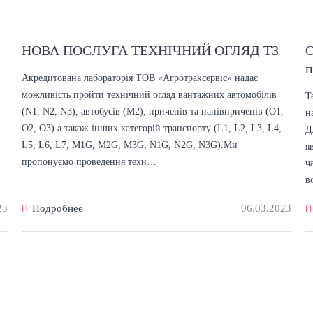
НОВА ПОСЛУГА ТЕХНІЧНИЙ ОГЛЯД ТЗ
О
п
Акредитована лабораторія ТОВ «Агротраксервіс» надає
можливість пройти технічний огляд вантажних автомобілів
Т
(N1, N2, N3), автобусів (M2), причепів та напівпричепів (O1,
н
O2, O3) а також інших категорій транспорту (L1, L2, L3, L4,
Д
L5, L6, L7, M1G, M2G, M3G, N1G, N2G, N3G).Ми
я
пропонуємо проведення техн…
ч
в
23
Подробнее
06.03.2023