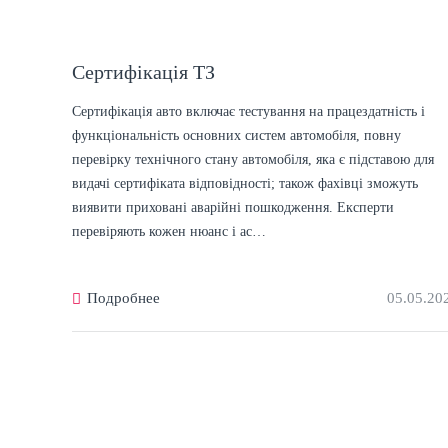
Сертифікація ТЗ
Сертифікація авто включає тестування на працездатність і
функціональність основних систем автомобіля, повну
перевірку технічного стану автомобіля, яка є підставою для
видачі сертифіката відповідності; також фахівці зможуть
виявити приховані аварійні пошкодження. Експерти
перевіряють кожен нюанс і ас…
Подробнее
05.05.20