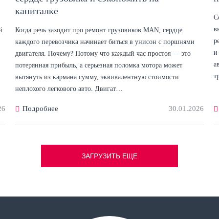
капиталке
С
в
й
Когда речь заходит про ремонт грузовиков MAN, сердце
р
каждого перевозчика начинает биться в унисон с поршнями
и
двигателя. Почему? Потому что каждый час простоя — это
а
потерянная прибыль, а серьезная поломка мотора может
т
вытянуть из кармана сумму, эквивалентную стоимости
неплохого легкового авто. Двигат…
26
Подробнее
30.01.2026
ЗАГРУЗИТЬ ЕЩЕ