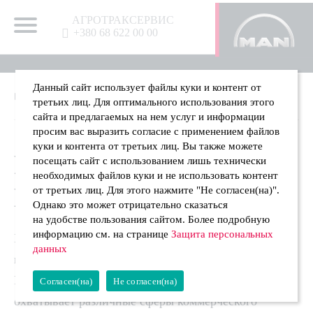
АГРОТРАКСЕРВИС
идеально подходит не только для
+380 68 622 00 00
пассажирских перевозок, экскурсий и
трансфера
Данный сайт использует файлы куки и контент от
Головна
Обзор MAN TGE
третьих лиц. Для оптимального использования этого
сайта и предлагаемых на нем услуг и информации
просим вас выразить согласие с применением файлов
куки и контента от третьих лиц. Вы также можете
РАЗНООБРАЗИЕ
посещать сайт с использованием лишь технически
необходимых файлов куки и не использовать контент
MAN TGE
от третьих лиц. Для этого нажмите "Не согласен(на)".
Однако это может отрицательно сказаться
на удобстве пользования сайтом. Более подробную
информацию см. на странице
Защита персональных
MAN TGE идеально подходит не только для
данных
пассажирских перевозок, экскурсий и трансфера.
Разнообразие областей применение также
Согласен(на)
Не согласен(на)
охватывает различные сферы коммерческого