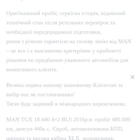
Оригінальний пробіг, сервісна історія, відмінний
технічний стан після ретельних перевірок та
необхідної передпродажної підготовки,
разом з річною гарантією на силову лінію від MAN
– це все і є важливими критеріями у прийнятті
рішення по придбанню уживаного автомобіля для
вимогливого клієнта.
Велика подяка нашому шановному Клієнтові за
вибір нас як постачальника!
Тягач буде задіяний в міжнародних перевезеннях.
MAN TGX 18.440 4×2 BLS 2016р.в: пробіг 480.000
км, двигун 440к.с. Євро6, автоматизована КПП,
широка та висока кабіна XLX, холодильник,