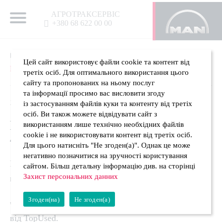
АГРОТРАКСЕРВIС
+380 68 622 00 00
Головна
Новини
Відгрузка MAN TGX 18.440 4×2
Цей сайт використовує файли cookie та контент від
BLS 2016р.в
третіх осіб. Для оптимального використання цього
сайту та пропонованих на ньому послуг
та інформації просимо вас висловити згоду
12.07.2021
із застосуванням файлів куки та контенту від третіх
осіб. Ви також можете відвідувати сайт з
ВІДГРУЗКА MAN TGX 18.440
використанням лише технічно необхідних файлів
cookie і не використовувати контент від третіх осіб.
4×2 BLS 2016Р.В
Для цього натисніть "Не згоден(а)". Однак це може
негативно позначитися на зручності користування
Минулий тиждень закінчився у нас на MAN центрі
сайтом. Більш детальну інформацію див. на сторінці
Захист персональних данних
в Житомирі
Згоден(на)
Не згоден(а)
черговою поставкою сідельного тягача з пробігом
від TopUsed.