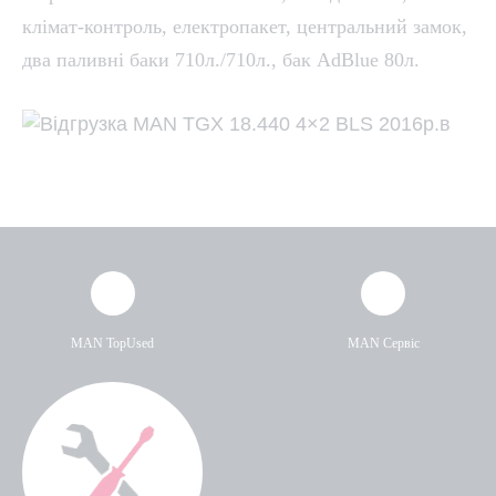
клімат-контроль, електропакет, центральний замок,
два паливні баки 710л./710л., бак AdBlue 80л.
MAN TopUsed
MAN Сервіс